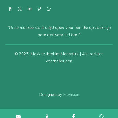
D
D
S
P
D
e
e
h
i
e
l
e
a
n
l
e
l
r
n
e
"Onze moskee staat altijd open voor hen die op zoek zijn
n
e
e
n
n
naar rust voor het hart"
© 2025 Moskee Ibrahim Maassluis | Alle rechten
voorbehouden
Designed by
Movision