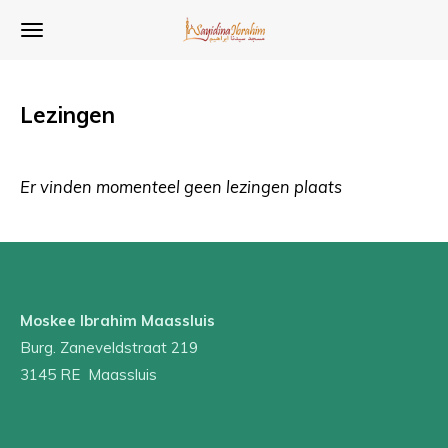
Ga
direct
naar
de
Lezingen
hoofdinhoud
Er vinden momenteel geen lezingen plaats
Moskee Ibrahim Maassluis
Burg. Zaneveldstraat 219
3145 RE Maassluis