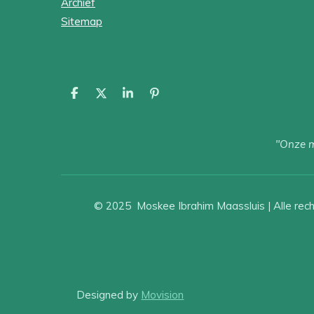
Archief
Sitemap
D
D
S
P
e
e
h
i
l
e
a
n
e
l
r
n
"Onze mo
n
e
e
n
© 2025 Moskee Ibrahim Maassluis | Alle re
Designed by
Movision