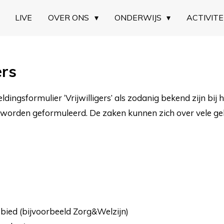
LIVE
OVER ONS
ONDERWIJS
ACTIVITE
ers
dingsformulier ‘Vrijwilligers’ als zodanig bekend zijn bij he
worden geformuleerd. De zaken kunnen zich over vele geb
bied (bijvoorbeeld Zorg&Welzijn)