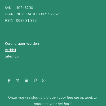
KvK 40346230
IBAN NL35 RABO 0302592962
RSIN 0087.31.329
Korandrager worden
Archief
Sitemap
D
D
S
P
D
e
e
h
i
e
l
e
a
n
l
e
l
r
n
e
"Onze moskee staat altijd open voor hen die op zoek zijn
n
e
e
n
n
naar rust voor het hart"