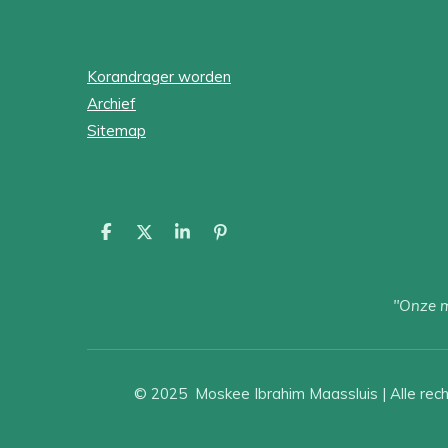
Korandrager worden
Archief
Sitemap
D
D
S
P
e
e
h
i
l
e
a
n
e
l
r
n
"Onze mo
n
e
e
n
© 2025 Moskee Ibrahim Maassluis | Alle re