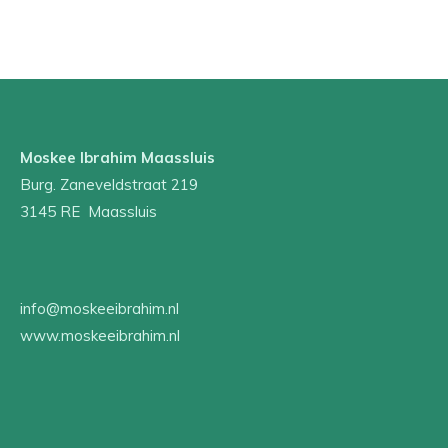
l
e
a
l
e
l
r
e
n
e
n
Moskee Ibrahim Maassluis
Burg. Zaneveldstraat 219
3145 RE Maassluis
info@moskeeibrahim.nl
www.moskeeibrahim.nl