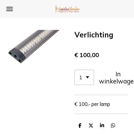
Ga
direct
naar
de
Verlichting
hoofdinhoud
€ 100,00
In
winkelwage
€ 100,- per lamp
D
D
S
D
e
e
h
e