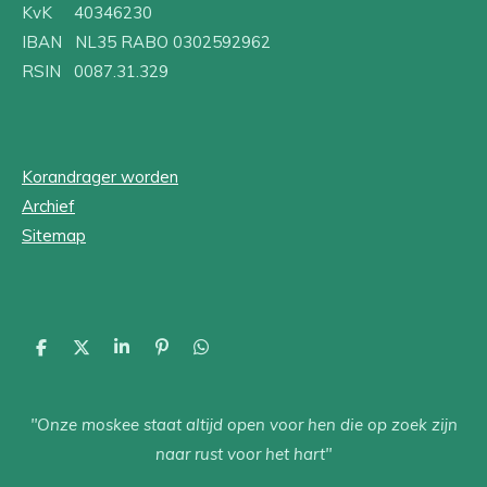
KvK 40346230
IBAN NL35 RABO 0302592962
RSIN 0087.31.329
Korandrager worden
Archief
Sitemap
D
D
S
P
D
e
e
h
i
e
l
e
a
n
l
e
l
r
n
e
"Onze moskee staat altijd open voor hen die op zoek zijn
n
e
e
n
n
naar rust voor het hart"