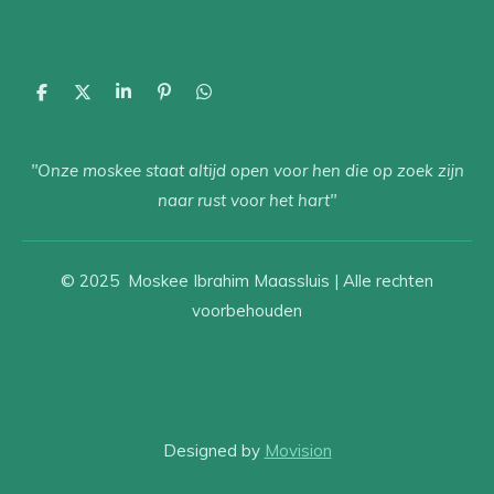
D
D
S
P
D
e
e
h
i
e
l
e
a
n
l
e
l
r
n
e
"Onze moskee staat altijd open voor hen die op zoek zijn
n
e
e
n
n
naar rust voor het hart"
© 2025 Moskee Ibrahim Maassluis | Alle rechten
voorbehouden
Designed by
Movision